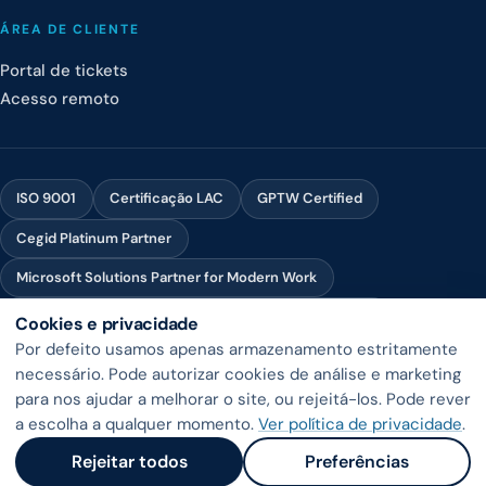
ÁREA DE CLIENTE
Portal de tickets
Acesso remoto
ISO 9001
Certificação LAC
GPTW Certified
Cegid Platinum Partner
Microsoft Solutions Partner for Modern Work
Microsoft Solutions Partner for Infrastructure (Azure)
Cookies e privacidade
Por defeito usamos apenas armazenamento estritamente
SLA 3h contratualizado
Suporte 8h–19h · dias úteis
necessário. Pode autorizar cookies de análise e marketing
para nos ajudar a melhorar o site, ou rejeitá-los. Pode rever
a escolha a qualquer momento.
Ver política de privacidade
.
HeraPrime · NIPC 502 997 273 · R. Gen. Firmino Miguel 3 – 4.º A, 1600-100
Rejeitar todos
Preferências
Lisboa · +351 21 722 11 00