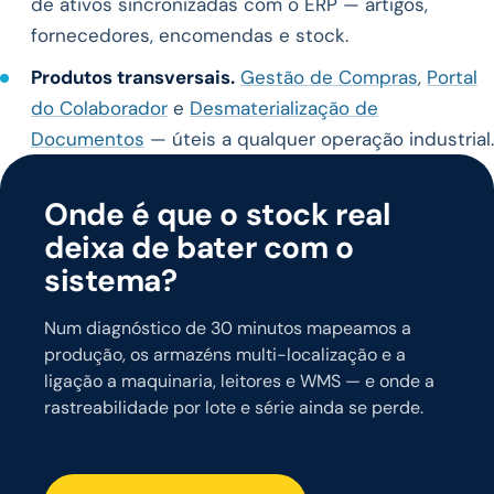
de ativos sincronizadas com o ERP — artigos,
fornecedores, encomendas e stock.
Produtos transversais.
Gestão de Compras
,
Portal
do Colaborador
e
Desmaterialização de
Documentos
— úteis a qualquer operação industrial.
Onde é que o stock real
deixa de bater com o
sistema?
Num diagnóstico de 30 minutos mapeamos a
produção, os armazéns multi-localização e a
ligação a maquinaria, leitores e WMS — e onde a
rastreabilidade por lote e série ainda se perde.