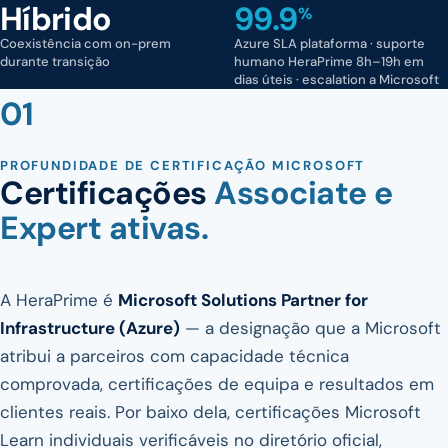
Híbrido
99.9
%
Coexistência com on-prem
Azure SLA plataforma · suporte
durante transição
humano HeraPrime 8h–19h em
dias úteis · escalation a Microsoft
01
PROFUNDIDADE DE CERTIFICAÇÃO MICROSOFT
Certificações
Associate e
Expert ativas.
A HeraPrime é
Microsoft Solutions Partner for
Infrastructure (Azure)
— a designação que a Microsoft
atribui a parceiros com capacidade técnica
comprovada, certificações de equipa e resultados em
clientes reais. Por baixo dela, certificações Microsoft
Learn individuais verificáveis no diretório oficial,