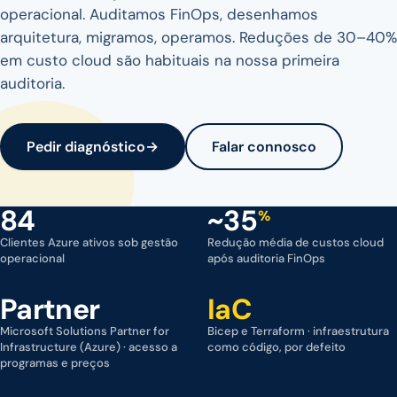
operacional. Auditamos FinOps, desenhamos
arquitetura, migramos, operamos. Reduções de 30–40%
em custo cloud são habituais na nossa primeira
auditoria.
Pedir diagnóstico
→
Falar connosco
84
~35
%
Clientes Azure ativos sob gestão
Redução média de custos cloud
operacional
após auditoria FinOps
Partner
IaC
Microsoft Solutions Partner for
Bicep e Terraform · infraestrutura
Infrastructure (Azure) · acesso a
como código, por defeito
programas e preços