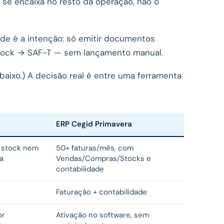
 se encaixa no resto da operação, não o
de é a intenção: só emitir documentos
 stock → SAF-T — sem lançamento manual.
 abaixo.) A decisão real é entre uma ferramenta
ERP Cegid Primavera
m stock nem
50+ faturas/mês, com
a
Vendas/Compras/Stocks e
contabilidade
Faturação + contabilidade
or
Ativação no software, sem