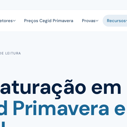
etores
Preços Cegid Primavera
Provas
Recursos
DE LEITURA
faturação em
d Primavera e