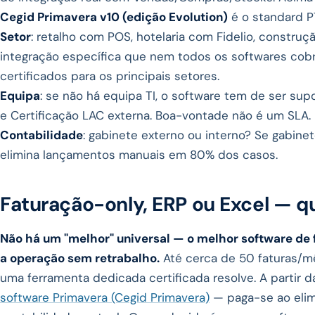
Cegid Primavera v10 (edição Evolution)
é o standard P
Setor
: retalho com POS, hotelaria com Fidelio, constr
integração específica que nem todos os softwares cob
certificados para os principais setores.
Equipa
: se não há equipa TI, o software tem de ser su
e Certificação LAC externa. Boa-vontade não é um SLA.
Contabilidade
: gabinete externo ou interno? Se gabine
elimina lançamentos manuais em 80% dos casos.
Faturação-only, ERP ou Excel — q
Não há um "melhor" universal — o melhor software d
a operação sem retrabalho.
Até cerca de 50 faturas/mê
uma ferramenta dedicada certificada resolve. A partir
software Primavera (Cegid Primavera)
— paga-se ao elim