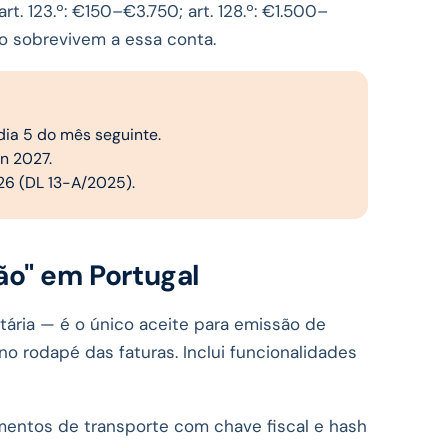
t. 123.º: €150–€3.750; art. 128.º: €1.500–
não sobrevivem a essa conta.
ia 5 do mês seguinte.
an 2027.
6 (DL 13-A/2025).
ão" em Portugal
utária — é o único aceite para emissão de
o rodapé das faturas. Inclui funcionalidades
umentos de transporte com chave fiscal e hash