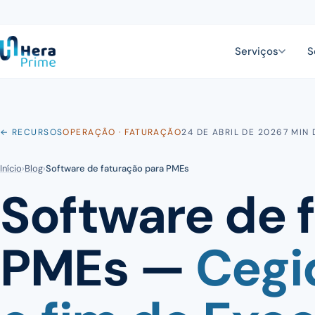
Serviços
S
← RECURSOS
OPERAÇÃO · FATURAÇÃO
24 DE ABRIL DE 2026
7 MIN 
Início
›
Blog
›
Software de faturação para PMEs
Software de 
PMEs —
Cegi