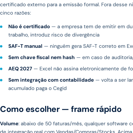
certificado externo para a emissão formal. Fora desse ni
cinco razões:
Não é certificado
— a empresa tem de emitir em dup
trabalho, introduz risco de divergência
SAF-T manual
— ninguém gera SAF-T correto em Ex
Sem chave fiscal nem hash
— em caso de auditoria
AEQ 2027
— Excel não assina eletronicamente de fo
Sem integração com contabilidade
— volta a ser l
acumulado paga o Cegid
Como escolher — frame rápido
Volume
: abaixo de 50 faturas/mês, qualquer software c
de integração real com Vendas/Compras/Stocks. Acima