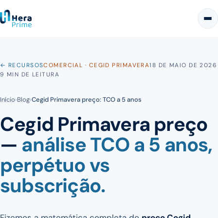
← RECURSOS
COMERCIAL · CEGID PRIMAVERA
18 DE MAIO DE 2026
9 MIN DE LEITURA
Início
›
Blog
›
Cegid Primavera preço: TCO a 5 anos
Cegid Primavera preço
—
análise TCO a 5 anos,
perpétuo vs
subscrição.
Fizemos a matemática completa do
preço Cegid