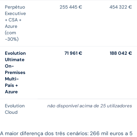
Perpétuo
255 445 €
454 322 €
Executive
+ CSA +
Azure
(com
−30%)
Evolution
71 961 €
188 042 €
Ultimate
On-
Premises
Multi-
País +
Azure
Evolution
não disponível acima de 25 utilizadores
Cloud
A maior diferença dos três cenários: 266 mil euros a 5