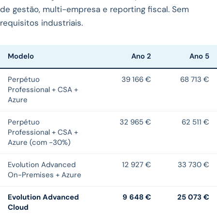
de gestão, multi-empresa e reporting fiscal. Sem
requisitos industriais.
Modelo
Ano 2
Ano 5
Perpétuo
39 166 €
68 713 €
Professional + CSA +
Azure
Perpétuo
32 965 €
62 511 €
Professional + CSA +
Azure (com −30%)
Evolution Advanced
12 927 €
33 730 €
On-Premises + Azure
Evolution Advanced
9 648 €
25 073 €
Cloud