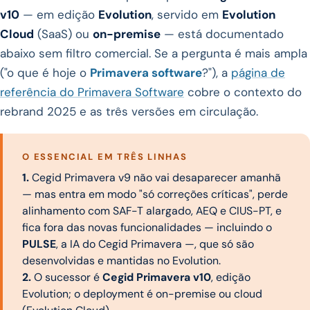
v10
— em edição
Evolution
, servido em
Evolution
Cloud
(SaaS) ou
on-premise
— está documentado
abaixo sem filtro comercial. Se a pergunta é mais ampla
("o que é hoje o
Primavera software
?"), a
página de
referência do Primavera Software
cobre o contexto do
rebrand 2025 e as três versões em circulação.
O ESSENCIAL EM TRÊS LINHAS
1.
Cegid Primavera v9 não vai desaparecer amanhã
— mas entra em modo "só correções críticas", perde
alinhamento com SAF-T alargado, AEQ e CIUS-PT, e
fica fora das novas funcionalidades — incluindo o
PULSE
, a IA do Cegid Primavera —, que só são
desenvolvidas e mantidas no Evolution.
2.
O sucessor é
Cegid Primavera v10
, edição
Evolution; o deployment é on-premise ou cloud