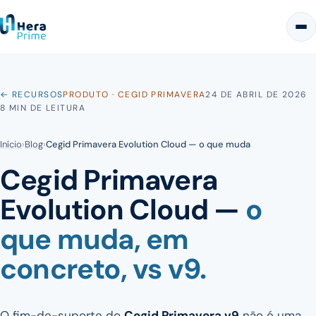
← RECURSOS
PRODUTO · CEGID PRIMAVERA
24 DE ABRIL DE 2026
8 MIN DE LEITURA
Início
›
Blog
›
Cegid Primavera Evolution Cloud — o que muda
Cegid Primavera
Evolution Cloud —
o
que muda, em
concreto, vs v9.
O fim-de-suporte do
Cegid Primavera v9
não é uma