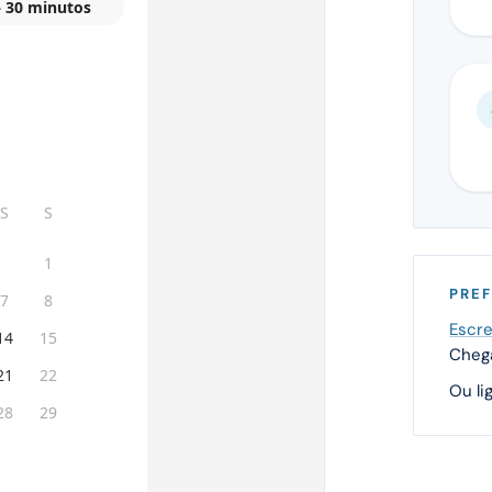
PREF
Escre
Chega
Ou li