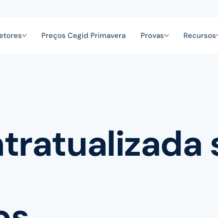
etores
Preços Cegid Primavera
Provas
Recursos
tratualizada
os.