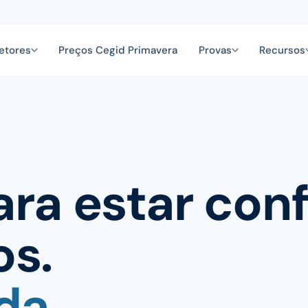
etores
Preços Cegid Primavera
Provas
Recursos
ara estar con
os.
da.