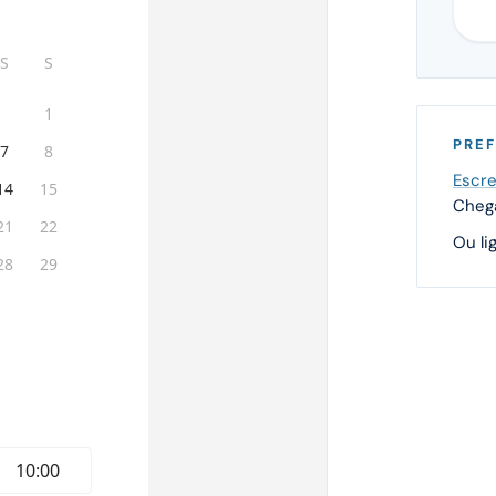
PREF
Escre
Chega
Ou li