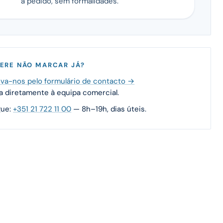
a pedido, sem formalidades.
ERE NÃO MARCAR JÁ?
va-nos pelo formulário de contacto →
 diretamente à equipa comercial.
gue:
+351 21 722 11 00
— 8h–19h, dias úteis.