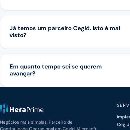
Já temos um parceiro Cegid. Isto é mal
visto?
Em quanto tempo sei se querem
avançar?
SERV
Imple
Negócios mais simples. Parceiro de
Cegid
Continuidade Operacional em Cegid, Microsoft