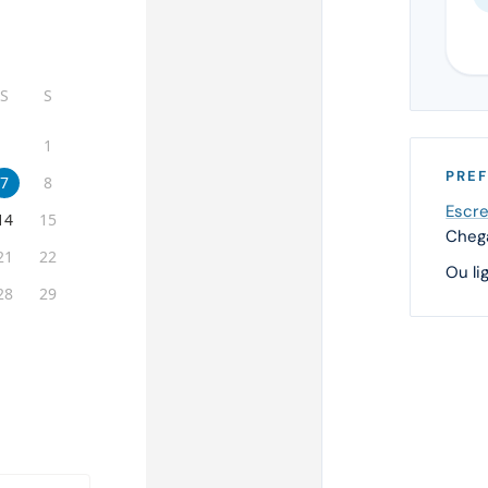
PREF
Escre
Chega
Ou li