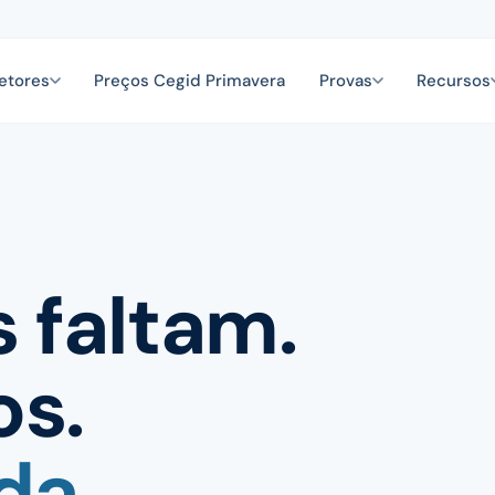
etores
Preços Cegid Primavera
Provas
Recursos
 faltam.
os.
da.