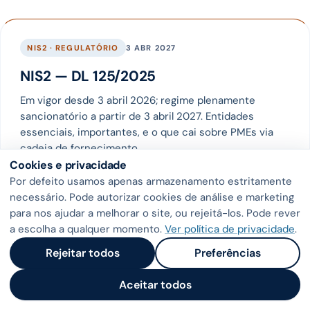
NIS2 · REGULATÓRIO
3 ABR 2027
NIS2 — DL 125/2025
Em vigor desde 3 abril 2026; regime plenamente
sancionatório a partir de 3 abril 2027. Entidades
essenciais, importantes, e o que cai sobre PMEs via
cadeia de fornecimento.
Cookies e privacidade
Ver página →
Por defeito usamos apenas armazenamento estritamente
necessário. Pode autorizar cookies de análise e marketing
para nos ajudar a melhorar o site, ou rejeitá-los. Pode rever
a escolha a qualquer momento.
Ver política de privacidade
.
Rejeitar todos
Preferências
SEGURANÇA · CASO
7 MIN
Phishing numa PME industrial — de
Aceitar todos
38% para 5% em quatro meses