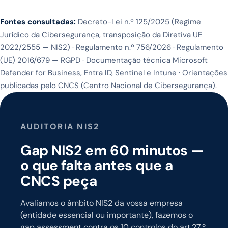
Fontes consultadas:
Decreto-Lei n.º 125/2025 (Regime
Jurídico da Cibersegurança, transposição da Diretiva UE
2022/2555 — NIS2) · Regulamento n.º 756/2026 · Regulamento
(UE) 2016/679 — RGPD · Documentação técnica Microsoft
Defender for Business, Entra ID, Sentinel e Intune · Orientações
publicadas pelo CNCS (Centro Nacional de Cibersegurança).
AUDITORIA NIS2
Gap NIS2 em 60 minutos —
o que falta antes que a
CNCS peça
Avaliamos o âmbito NIS2 da vossa empresa
(entidade essencial ou importante), fazemos o
gap assessment contra os 10 controlos do art.27.º