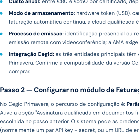
Custo anual:
entre €80 e €250 por certificado, dep
Modo de armazenamento:
hardware token (USB), cart
faturação automática contínua, a cloud qualificada 
Processo de emissão:
identificação presencial ou re
emissão remota com videoconferência; a AMA exige 
Integração Cegid:
as três entidades principais têm
Primavera. Confirme a compatibilidade da versão C
comprar.
Passo 2 — Configurar no módulo de Fatura
No Cegid Primavera, o percurso de configuração é:
Parâ
Ative a opção "Assinatura qualificada em documentos fis
escolhida no passo anterior. O sistema pede as credenc
(normalmente um par API key + secret, ou um URL de en