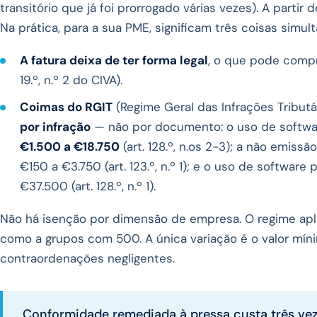
transitório que já foi prorrogado várias vezes). A partir
Na prática, para a sua PME, significam três coisas simul
A fatura deixa de ter forma legal
, o que pode compr
19.º, n.º 2 do CIVA).
Coimas do RGIT
(Regime Geral das Infrações Tributár
por infração
— não por documento: o uso de softwa
€1.500 a €18.750
(art. 128.º, n.os 2-3); a não emiss
€150 a €3.750 (art. 123.º, n.º 1); e o uso de software
€37.500 (art. 128.º, n.º 1).
Não há isenção por dimensão de empresa. O regime apl
como a grupos com 500. A única variação é o valor mín
contraordenações negligentes.
Conformidade remediada à pressa custa três ve