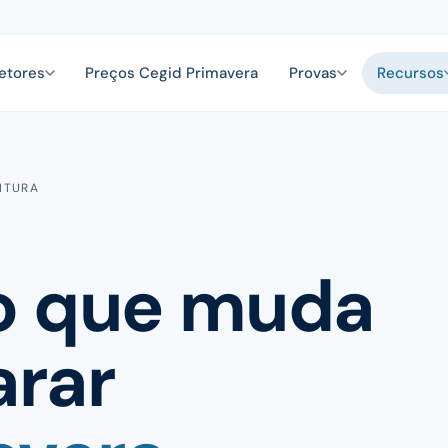
etores
Preços Cegid Primavera
Provas
Recursos
EITURA
o que muda
arar