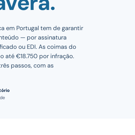
avera.
ica em Portugal tem de garantir
onteúdo — por assinatura
lificado ou EDI. As coimas do
 até €18.750 por infração.
três passos, com as
ório
 de