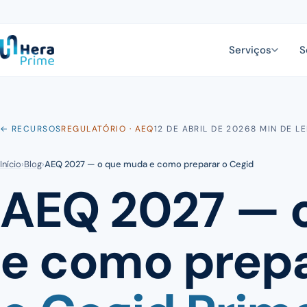
Serviços
S
← RECURSOS
REGULATÓRIO · AEQ
12 DE ABRIL DE 2026
8 MIN DE L
Início
›
Blog
›
AEQ 2027 — o que muda e como preparar o Cegid
AEQ 2027 — 
e como prep