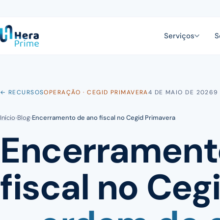
Serviços
S
← RECURSOS
OPERAÇÃO · CEGID PRIMAVERA
4 DE MAIO DE 2026
9
Início
›
Blog
›
Encerramento de ano fiscal no Cegid Primavera
Encerrament
fiscal no Ceg