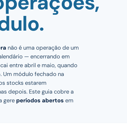
operações,
dulo.
era
não é uma operação de um
calendário — encerrando em
ai entre abril e maio, quando
to. Um módulo fechado na
os stocks estarem
as depois. Este guia cobre a
a gere
períodos abertos
em