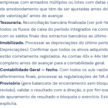
empresas com armazéns múltiplos ou lotes com datas de
de arredondamento que têm de ser ajustadas antes do fe
de valorização" antes de avançar.
Tesouraria.
Reconciliação bancária finalizada (ver pré-fe
todos os fluxos de caixa do período integrados na cont
com os saldos finais dos extractos bancários ao último d
Imobilizado.
Processar as depreciações do último per
Depreciações). Confirmar que todos os ativos adquiridos
estão corretamente registados. As contas 43x e 44x tê
completo antes de avançar para a contabilidade geral.
Contabilidade Geral — fecho.
Com todos os sub-razões
diferimentos finais, processar as regularizações de IVA 
Provisório
(gera balancete de encerramento sem bloque
revisão), validar o resultado com a direção, e por fim e
de apuramento de resultado e bloqueia o exercício. Est
explícita.