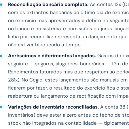
Reconciliação bancária completa.
As contas 12x (D
com os extractos bancários ao último dia do exercí
no exercício mas apresentados a débito no seguinte
no banco e no sistema, e comissões ou juros lança
linha por reconciliar representa um lançamento que 
não estiver bloqueado a tempo.
Acréscimos e diferimentos lançados.
Gastos do exer
seguinte — seguros, alugueres, honorários — têm de
Rendimentos faturados mas que respeitam ao períod
281x). No Cegid, estes lançamentos são manuais em
ficarem por fazer, o resultado do exercício fica dist
reabertura ou lançamento de rectificação com impact
Variações de inventário reconciliadas.
A conta 38 (
inventários) deve estar a zero antes do fecho de s
stock não integrados na contabilidade — tipicament